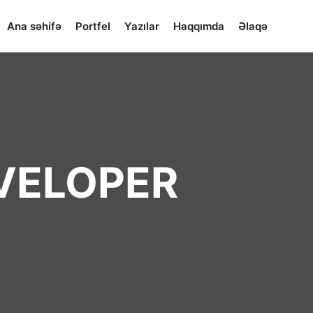
Ana səhifə
Portfel
Yazılar
Haqqımda
Əlaqə
VELOPER