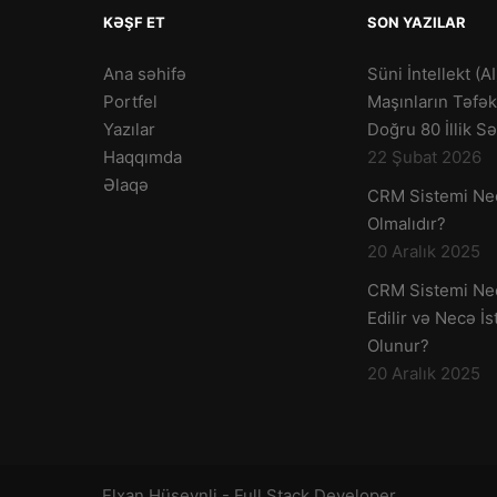
KƏŞF ET
SON YAZILAR
Ana səhifə
Süni İntellekt (AI
Portfel
Maşınların Təfə
Yazılar
Doğru 80 İllik S
Haqqımda
22 Şubat 2026
Əlaqə
CRM Sistemi Ne
Olmalıdır?
20 Aralık 2025
CRM Sistemi Ne
Edilir və Necə İs
Olunur?
20 Aralık 2025
Elxan Hüseynli - Full Stack Developer.