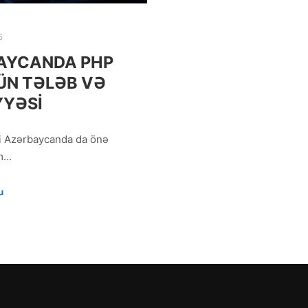
5
BAYCANDA PHP
ÜN TƏLƏB VƏ
YYƏSI
i Azərbaycanda da önə
m…
u