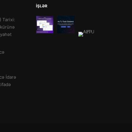
İŞLƏR
) Tarixi:
kkürünə
əyahət
cə
cə İdarə
tifadə