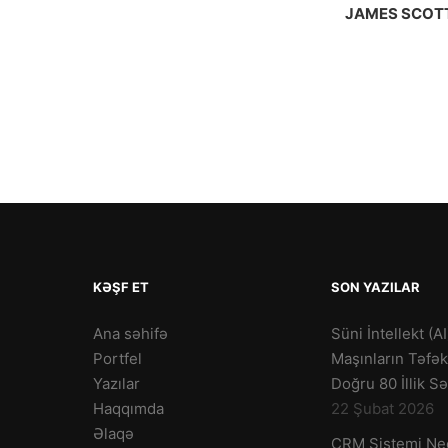
JAMES SCOT
KƏŞF ET
SON YAZILAR
Ana səhifə
Süni İntellekt (AI
Portfel
Maşınların Təfə
Yazılar
Doğru 80 İllik S
Haqqımda
22 Şubat 2026
Əlaqə
CRM Sistemi Ne