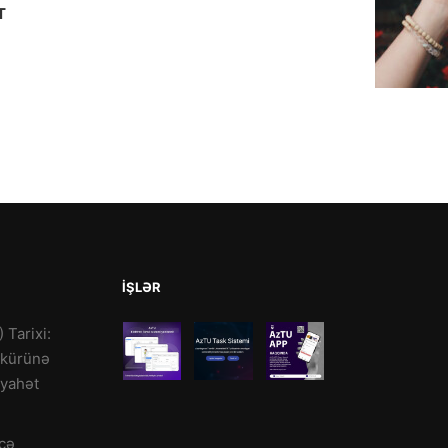
T
İŞLƏR
) Tarixi:
kkürünə
əyahət
cə