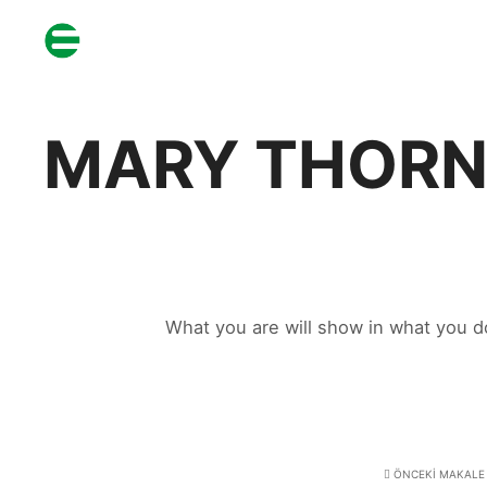
MARY THORN
What you are will show in what you d
ÖNCEKI MAKALE